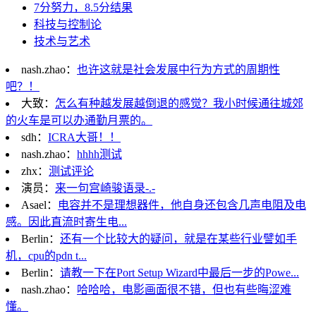
7分努力，8.5分结果
科技与控制论
技术与艺术
nash.zhao：
也许这就是社会发展中行为方式的周期性
吧？！
大致：
怎么有种越发展越倒退的感觉？我小时候通往城郊
的火车是可以办通勤月票的。
sdh：
ICRA大哥！！
nash.zhao：
hhhh测试
zhx：
测试评论
演员：
来一句宫崎骏语录-.-
Asael：
电容并不是理想器件，他自身还包含几声电阻及电
感。因此直流时寄生电...
Berlin：
还有一个比较大的疑问，就是在某些行业譬如手
机，cpu的pdn t...
Berlin：
请教一下在Port Setup Wizard中最后一步的Powe...
nash.zhao：
哈哈哈，电影画面很不错，但也有些晦涩难
懂。