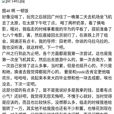
图48 啊 一顿饭
好像没啥了，玩完之后就回广州住了一晚第二天去机场坐飞机
去了太原，在太原下午吃了点， 喝了两杯奶茶，看了俩电
影，哦对，我临走的时候拿着我的华为的平板了，提前准备了
七八个电影，害，然后直接回北京就行了，在高铁上开了组
会，网速还有点卡，我的导师：田老师，你说的乌拉乌拉的，
我也没听清，就这样吧，下一个吧。
广州之行到此为止吧，各个方面都是我第一次尝试，这也是我
第一次坐飞机其实，然后出去旅游什么的，第一次去南方，第
一次自己安排了这么多事，当时累，但是也挺开心的，不只是
和她，换谁去我觉得都挺开心的， 要是和yuuki去肯定更他喵
欢乐，哈哈哈，说起来本来大四毕业想和他一块去成都，唉也
没去，下次一定吧。
这部分提的有点多了，是不是我说好多是我拿的钱，显着有点
小气？还好吧，我觉得无怨无悔吧，不愧于心就好，当时觉得
是应该的，而且也比较快乐，没想那么多，临走的时候我爸给
我转了一万，其实他不给我我也还有不少积蓄，也够花到现在