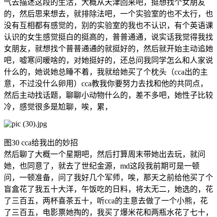
气去描述这段的生活，大概从天津回来吧，挺想找个女朋友
的，然后思来想去，就排除法吧，一个实验室的也不太行，也
没有互相都有感觉的，别的实验室的我也不认识，有个英语课
认识的女生感觉挺白的挺高的，普普通通，说实话我觉得我找
女朋友，就想找个普普通通的就挺好的，然后就开始主动追她
吧，嘘寒问暖啥的，对她挺好的，还总问我同学怎么和人家说
什么的，她说她总睡不着，我就给她买了个枕头（cca出的主
意，不过没什么卵用）cca教我你要努力去找和他的共同点，
然后主动找话题，聊聊小动物什么的，差不多吧，她性子比较
冷，感觉很多是尬聊，唉，累，
图30 cca给我出的妙招
然后聊了大概一个星期吧，然后打算周末带她出去玩，就问
她，也同意了，就去了世纪金源，md这段我前期可是一顿
问，一顿准备，问了我好几个军师，唉，那天之前给他买了个
盲盒花了我五十大洋，午饭吃的日料，将太无二，她选的，花
了三百五，两杯喜茶五十，听cca的主意去做了一个小熊，花
了三百五，电影票她掏的，我买了爆米花和两瓶水花了七十，