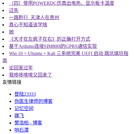
（四）使用POWERDC仿真出电热，显示板卡温度
过失
一路黔行_天津人在贵州
真心不知道该学啥
她
《天才在左疯子在右》的正确打开方式
基于Arduino连接SIM800l的GPRS通信实现
Win 10 + Ubuntu + Kali 三系统完美 UEFI 启动 跳坑填坑指
南
论回家过年
我哆哆嗦嗦又回来了
友情链接
登陆23333
伪医生律师的博客
记忆空间
疆飞
樊浩柏 - 博客
响石潭