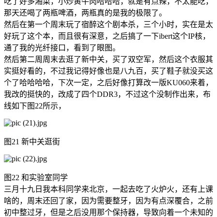
吃了好多湘菜，小炒黄牛肉哈哈哈，就是有点辣，不太能吃，
那天还喝了两瓶啤酒，两瓶真的是我的极限了。
然后在第一个周末玩了宿醉这个剧本杀，三个小时，实在是太
好玩了这个本，而且很有深意，之后搞了一下ibert这个IP核，
通了我的光纤接口，看到了眼图。
然后第二周周末去逛了新中关，买了双空军，然后这个衣服其
实挺好看的，不过我记得好像也是八九百，买了鞋子就没买这
个了哈哈哈哈，下次一定，之后好像打算改一版KU060来着，
我改的挺快的，改成了四个DDR3，不过这个没制作出来，布
线如下图22所示，
图21 新中关逛街
图22 和实验室同学
三月十九日我本科同学来北京，一起去吃了火炉火，还有上课
啥的，周末还回了家，因为需要整牙，因为有点深覆合，之前
初中整过牙，但是之后没用那个保持器，导致向着一个未知的