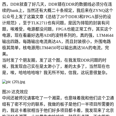
西，DDR就查了好几天，DDR错在DDR的数据线必须分在连
续的bank上，当然还有大概二十条规定，我后来在ZYNQ这个
公众号上发了这篇文章《总结了20个DDR3和FPGA部分的设
计规范》，至于TLK2711也有问题，是因为排阻的封装有问
题，唉难受，电源都没问题，FPGA也能正常工作，其实这个
电源，现在看最好选用ADI的凌特系列的，真的强，LTM4644
输出四路，每路输出电流高达4A，而且封装很小，外围电路
极其简单，核电源用LTM4650可以输出高达50A的电流，完
美。
当时发了个朋友圈，发了这个图，在我发现DDR问题的时
候，我发现自己实在是太渺小了，差的太多了，当然现在也
是，唉，哈哈哈哈啥？我无所不知，信我，这玩意很复杂。
图20 达克效应
中间还被师兄请客吃了一个湘菜，也意味着我和他们这个卫通
组有了密不可分的联系，我做的板子是他们一半项目所需要的
的，我这卡着就相当于他们好多项目都卡着，我发现来了北京