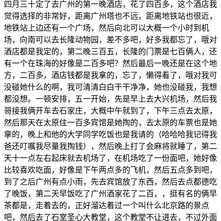
四月三十定了去广州的第一晚酒店，花了四百多，这个酒店我
觉得选择的非常好，距离广州塔也不远，距离地铁站也很近，
地铁站上边还有一个广场，然后向北可以大概一个小时到机
场，向南可以去长隆动物园，差不多吧，好多我都忘了，哦对
酒店都是我定的，第二晚三百五，长隆的门票是七百俩人，还
有一个在珠海的好像是二百多吧？然后最后一晚还是在这个地
方，二百多，酒店钱都是我拿的，忘了，懒得看了，哦对我可
没碰她什么的啊，我可清清白白干干净净，她也没碰我，我想
都没想。一顿安排，五一开始，先是早上去大兴机场，然后我
哥接我俩开车去石家庄，大概中午就到了，下午三点去太原，
然后那天在太原住一百多宾馆是她掏的，去太原的车票也是她
拿的，晚上和他的大学同学吃饭也是我请的（哈哈哈我记得我
爸还叮嘱我尽量我掏钱），然后晚上打了会麻将就睡了，第二
天十一点左右起床就去机场了，在机场吃了一份面吧，她好像
比较喜欢吃面，好像是下午两点多的飞机，然后五点多到吧，
到了之后广州有点小雨，先去宾馆放了东西，然后去点都德吃
了晚饭，第二天早饭吃了广州酒家花了二百，，挺有名的俩早
茶都是，走着去的，正好溜达着过一个叫什么北京路的景点
吧，然后去了石室圣心大教堂，这个教堂不让进去，不过外面