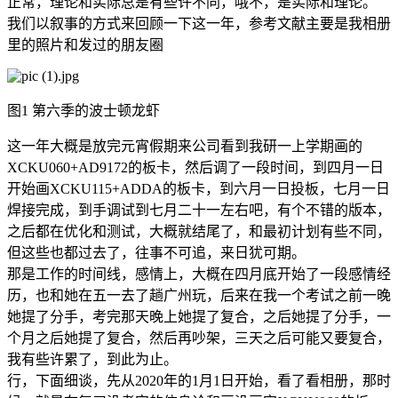
正常，理论和实际总是有些许不同，哦不，是实际和理论。
我们以叙事的方式来回顾一下这一年，参考文献主要是我相册
里的照片和发过的朋友圈
图1 第六季的波士顿龙虾
这一年大概是放完元宵假期来公司看到我研一上学期画的
XCKU060+AD9172的板卡，然后调了一段时间，到四月一日
开始画XCKU115+ADDA的板卡，到六月一日投板，七月一日
焊接完成，到手调试到七月二十一左右吧，有个不错的版本，
之后都在优化和测试，大概就结尾了，和最初计划有些不同，
但这些也都过去了，往事不可追，来日犹可期。
那是工作的时间线，感情上，大概在四月底开始了一段感情经
历，也和她在五一去了趟广州玩，后来在我一个考试之前一晚
她提了分手，考完那天晚上她提了复合，之后她提了分手，一
个月之后她提了复合，然后再吵架，三天之后可能又要复合，
我有些许累了，到此为止。
行，下面细谈，先从2020年的1月1日开始，看了看相册，那时