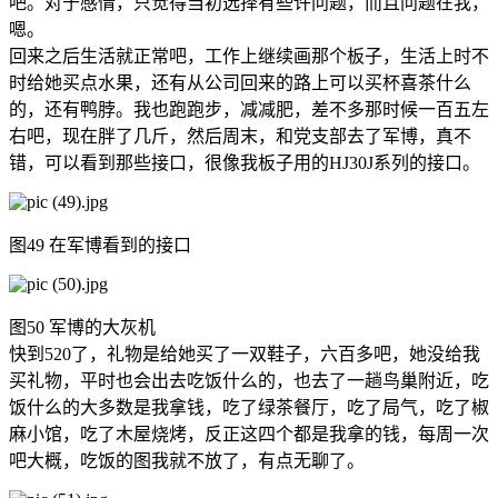
吧。对于感情，只觉得当初选择有些许问题，而且问题在我，
嗯。
回来之后生活就正常吧，工作上继续画那个板子，生活上时不
时给她买点水果，还有从公司回来的路上可以买杯喜茶什么
的，还有鸭脖。我也跑跑步，减减肥，差不多那时候一百五左
右吧，现在胖了几斤，然后周末，和党支部去了军博，真不
错，可以看到那些接口，很像我板子用的HJ30J系列的接口。
图49 在军博看到的接口
图50 军博的大灰机
快到520了，礼物是给她买了一双鞋子，六百多吧，她没给我
买礼物，平时也会出去吃饭什么的，也去了一趟鸟巢附近，吃
饭什么的大多数是我拿钱，吃了绿茶餐厅，吃了局气，吃了椒
麻小馆，吃了木屋烧烤，反正这四个都是我拿的钱，每周一次
吧大概，吃饭的图我就不放了，有点无聊了。