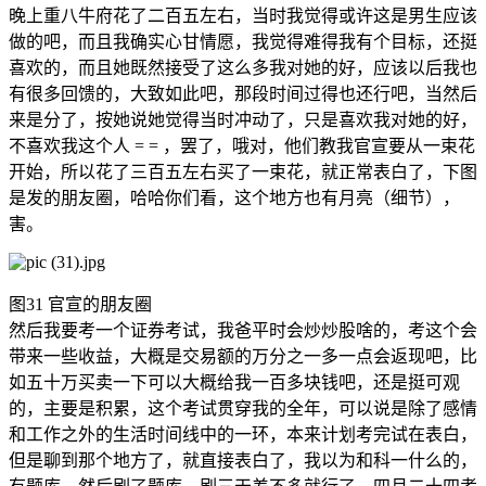
晚上重八牛府花了二百五左右，当时我觉得或许这是男生应该
做的吧，而且我确实心甘情愿，我觉得难得我有个目标，还挺
喜欢的，而且她既然接受了这么多我对她的好，应该以后我也
有很多回馈的，大致如此吧，那段时间过得也还行吧，当然后
来是分了，按她说她觉得当时冲动了，只是喜欢我对她的好，
不喜欢我这个人 = = ，罢了，哦对，他们教我官宣要从一束花
开始，所以花了三百五左右买了一束花，就正常表白了，下图
是发的朋友圈，哈哈你们看，这个地方也有月亮（细节），
害。
图31 官宣的朋友圈
然后我要考一个证券考试，我爸平时会炒炒股啥的，考这个会
带来一些收益，大概是交易额的万分之一多一点会返现吧，比
如五十万买卖一下可以大概给我一百多块钱吧，还是挺可观
的，主要是积累，这个考试贯穿我的全年，可以说是除了感情
和工作之外的生活时间线中的一环，本来计划考完试在表白，
但是聊到那个地方了，就直接表白了，我以为和科一什么的，