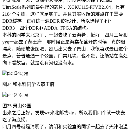
但是收发一起，资源不太够用，所以直接选择了Kintex
UltraScale系列的最强悍的芯片，XCKU115-FFVB2104，具有
2104个引脚，这样就足够了。并且其实收端的难点在于需要
DDR缓存，正好练一遍DDR4的设计，所以选择了4个
DDR3，四个DDR4+ADDA+FPGA的结构。
本科的同学来北京了，一起去吃了云海肴，挺好，四月三号和
yyq一起去了恭王府，那时候正是海棠花盛开的时候，真的很
漂亮，随便放张图吧，然后出来去了景山，我很喜欢景山这个
景点，普普通通一个公园，门票几块，也不贵，还能站在高处
向下看故宫，就是没有河也没有水。
图24 和本科同学去恭王府
图25 景山公园
出来之后正好，发现szc来北邮找zjy，所以我们四个就一块去
吃了海底捞。
四月四号就是清明了，清明和实验室的同学一起去了天津泡温