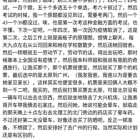
有题库，然后刷了题库，刷三天差不多就行了，四月二十四考
试，一百个题，五十个多选五十个单选，考六十就过了，然后
考试的时候，我一个原题都没见到过，需要考两门，然后一个
43一个39都没过，唉，也是第一次考这种金融方面的考试，也
不懂，下次一定吧，一年四次，第一次因为疫情取消了，这是
第二次，之后工作上就是画板子的原理图，感情上聊天， 每
天九点左右从公司回来和她在学校散散步，然后送她回宿舍。
然后一转眼就五一劳动节了，劳动节的话，得出去玩吧，那时
候基本上全国没有疫情了，然后我本科师姐和我说有南航的奇
遇旅行，让我买那个，那个机票很便宜，然后就买了那个的机
票，最后选中的是太原到广州，（我发我爸，我爸以为是要去
她家见家长），这样其实也便宜很多，机票是来回俩人大概不
到一千二吧，我买的，然后就打算买票去太原，可是北京没有
一辆车可以出去北京西，然后就坐地铁去了大兴机场，让我表
哥开车带我俩去石家庄。然后问她，她说可能会晕车，就临走
的那天晚上十点左右去北理工的北门旁边的药店买了晕车药，
不过还好第二天没晕车，好像还去买了防晒吧，反正一顿准
备，不想提了，然后安排好了去广州的行程，当然实际和计划
还是有区别的，