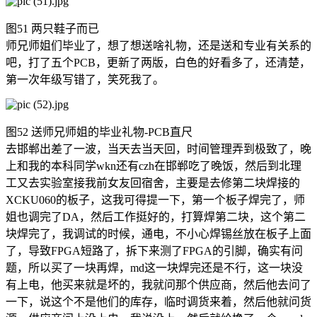
图51 两只鞋子而已
师兄师姐们毕业了，想了想送啥礼物，还是送和专业有关系的
吧，打了五个PCB，更新了两版，白色的好看多了，还清楚，
第一次年级写错了，笑死我了。
图52 送师兄师姐的毕业礼物-PCB直尺
去邯郸出差了一波，当天去当天回，时间管理弄到极致了，晚
上和我的本科同学wkn还有czh在邯郸吃了晚饭，然后到北理
工又去实验室接我前女友回宿舍，主要是去修第二块焊接的
XCKU060的板子，这我可得提一下，第一个板子焊完了，师
姐也调完了DA，然后工作挺好的，打算焊第二块，这个第二
块焊完了，我调试的时候，通电，不小心焊锡丝放在板子上面
了，导致FPGA短路了，拆下来测了FPGA的引脚，确实有问
题，所以买了一块再焊，md这一块焊完还是不行，这一块没
有上电，他买来就是坏的，我就问那个供应商，然后他去问了
一下，说这个不是他们的库存，临时调货来着，然后他就问货