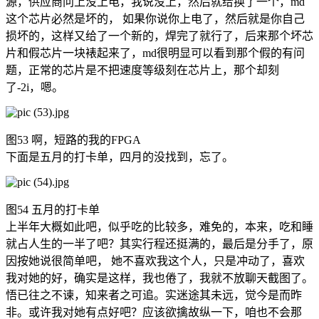
源，供应商问上没上电，我说没上，然后就给换了一个，md
这个芯片必然是坏的， 如果你说你上电了，然后就是你自己
损坏的，这样又给了一个新的，焊完了就行了，后来那个坏芯
片和假芯片一块裱起来了，md很明显可以看到那个假的有问
题，正常的芯片是不把速度等级刻在芯片上，那个却刻
了-2i，嗯。
图53 啊，短路的我的FPGA
下面是五月的打卡单，四月的没找到，忘了。
图54 五月的打卡单
上半年大概如此吧，似乎吃的比较多，难免的，本来，吃和睡
就占人生的一半了吧？其实行程还挺满的，最后是分手了，原
因按她说很简单吧， 她不喜欢我这个人，只是冲动了，喜欢
我对她的好，确实是这样，我也倦了，我就不放聊天截图了。
悟已往之不谏，知来者之可追。实迷途其未远，觉今是而昨
非。或许我对她有点好吧？应该欲擒故纵一下，咱也不会那