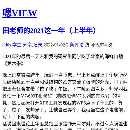
嗯VIEW
田老师的2021这一年（上半年）
ddds
学生
,
分享
,
记录
2022-01-02
2 条评论
访问: 6,574 次
2021年的最后一天去和我的研究生同学吃了北京的海鲜自助
《第六季》
晚上正常被窝跨年，玩到一点睡觉，早上七点醒上了个厕所然
后继续睡到十点半和做结构的乙方交流了板卡的外壳，打了两
把王者让舍友带了饺子吃了午饭，下午睡到四点多，师兄叫我
评估一下V7-690T和485T（赛灵思俩V7系列的FPGA）的功
耗，然后起床打开XPE工具发现我的WPS点不了什么的，算
了，歇了，发师兄了，让他自己弄个，我就坐在这个电脑前，
写下了下面的内容。
话说回来理论上年度总结应该是昨天写才对，不过有点误差也