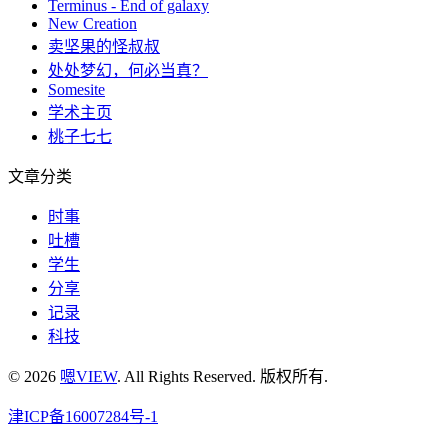
Terminus - End of galaxy
New Creation
卖坚果的怪叔叔
处处梦幻，何必当真？
Somesite
学术主页
桃子七七
文章分类
时事
吐槽
学生
分享
记录
科技
© 2026
嗯VIEW
. All Rights Reserved. 版权所有.
津ICP备16007284号-1