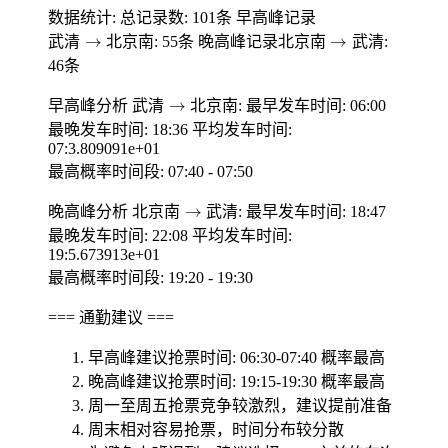
数据统计: 总记录数: 101条 早高峰记录
武
清
→
北
京
南
北
京
南
→
武
清
: 55条 晚高峰记录
:
武
清
北
京
南
北
京
南
武
清
46条
武
清
→
北
京
南
早高峰分析
: 最早发车时间: 06:00
武
清
北
京
南
最晚发车时间: 18:36 平均发车时间:
07:3.809091e+01
最高概率时间段: 07:40 - 07:50
北
京
南
→
武
清
晚高峰分析
: 最早发车时间: 18:47
北
京
南
武
清
最晚发车时间: 22:08 平均发车时间:
19:5.673913e+01
最高概率时间段: 19:20 - 19:30
=== 通勤建议 ===
概
高
率
最
早高峰建议抢票时间: 06:30-07:40
概
率
最
高
概
高
率
最
晚高峰建议抢票时间: 19:15-19:30
概
率
最
高
周一至周五抢票竞争较激烈，建议提前准备
周末相对容易抢票，时间分布较分散