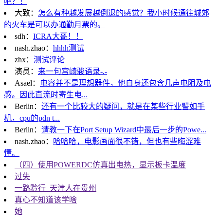
吧？！
大致：
怎么有种越发展越倒退的感觉？我小时候通往城郊
的火车是可以办通勤月票的。
sdh：
ICRA大哥！！
nash.zhao：
hhhh测试
zhx：
测试评论
演员：
来一句宫崎骏语录-.-
Asael：
电容并不是理想器件，他自身还包含几声电阻及电
感。因此直流时寄生电...
Berlin：
还有一个比较大的疑问，就是在某些行业譬如手
机，cpu的pdn t...
Berlin：
请教一下在Port Setup Wizard中最后一步的Powe...
nash.zhao：
哈哈哈，电影画面很不错，但也有些晦涩难
懂。
（四）使用POWERDC仿真出电热，显示板卡温度
过失
一路黔行_天津人在贵州
真心不知道该学啥
她