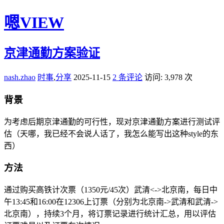
嗯VIEW
京津通勤方案验证
nash.zhao
时事
,
分享
2025-11-15
2 条评论
访问: 3,978 次
背景
为考虑后期京津通勤的可行性，现对京津通勤方案进行测试评
估（天哪，我已经不会说人话了，我怎么能写出这种style的东
西）
方法
通过购买高铁计次票（1350元/45次）武清<->北京南，每日中
午13:45和16:00在12306上订票（分别为北京南->武清和武清->
北京南），持续3个月，将订票记录进行统计汇总，用以评估