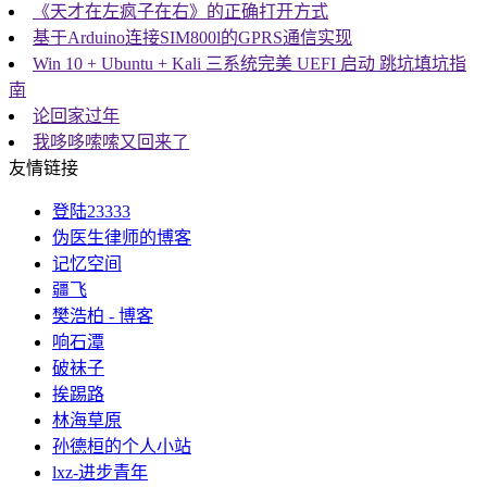
《天才在左疯子在右》的正确打开方式
基于Arduino连接SIM800l的GPRS通信实现
Win 10 + Ubuntu + Kali 三系统完美 UEFI 启动 跳坑填坑指
南
论回家过年
我哆哆嗦嗦又回来了
友情链接
登陆23333
伪医生律师的博客
记忆空间
疆飞
樊浩柏 - 博客
响石潭
破袜子
挨踢路
林海草原
孙德桓的个人小站
lxz-进步青年