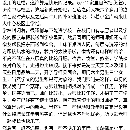
没用的吐槽，这篇算是快乐的记录。从9.12家里自驾把我送到
济南中心校区，算是新的开始吧，在这之前大概六个多月的疫
情在家时光以及之后两个月的补习班兼职，带着小金库就来山
大中心校区上学啦。
学校封闭着，很遗憾车不能进学校，在校门口有志愿者以及学
校的摆渡车把我送到学校里面，然后同师门的师哥师姐还有新
宿友帮我把东西送到宿舍。上床下桌四人间，每层有洗澡的地
方跟接热水的地方，我真的太快乐啦，宿舍还有电梯哈哈哈，
不高不低住在八层真的比较舒服。宿舍，食堂，教室，学院楼
在对角线上，走得也比较顺。接下来就是淘宝买买买以及超市
买些日用品第二天，开了导师见面会，师门六个男生三个女
生，当然学文的男生都是有对象的，我们师门是这样，单身的
就是我们三个菇凉，导师让我们把找对象当成一个任务，哈哈
哈，玩笑话而已，师门比较小，导师比较年轻，才招了三年学
生，今年已经有了博士资格，明年就有博士的师哥师姐了，真
的算是导师中的新秀。当然对于一些经验呀教学呀肯定是没有
什么特聘长江学者厉害的，但是我也不咋地优秀，所以跟老师
一起成长也快乐了。
然后有一点不适应，也有一些不快乐的事情，虽然都是小事，