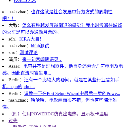
技术与艺术
nash.zhao：
也许这就是社会发展中行为方式的周期性
吧？！
大致：
怎么有种越发展越倒退的感觉？我小时候通往城郊
的火车是可以办通勤月票的。
sdh：
ICRA大哥！！
nash.zhao：
hhhh测试
zhx：
测试评论
演员：
来一句宫崎骏语录-.-
Asael：
电容并不是理想器件，他自身还包含几声电阻及电
感。因此直流时寄生电...
Berlin：
还有一个比较大的疑问，就是在某些行业譬如手
机，cpu的pdn t...
Berlin：
请教一下在Port Setup Wizard中最后一步的Powe...
nash.zhao：
哈哈哈，电影画面很不错，但也有些晦涩难
懂。
（四）使用POWERDC仿真出电热，显示板卡温度
过失