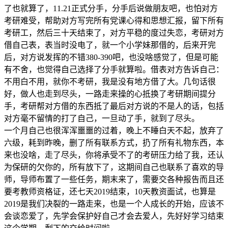
了也就算了，11.21正式分手，分手后说做朋友吧，也怕对方
考研难受，帮助对方写完所有党课心得和思想汇报，留下所有
考研工，然后三十天结束了，对方平稳的度过失恋，考研对方
借自己表，表当时没电了，就一个小学妹那借的，后来开完
后，对方说发挥的不错380-390吧，也没啥感觉了，但是可能
有不舍，也觉得自己选择了分手就算啦。借表对方告诉自己：
不用白不用，就你不考研，我是没有地方借了大。几句话很
好，做人也走到尽头，一路走来操的心抵换了考研期间提分
手，考研帮对方借的东西抵了最后对方说的不是人的话，包括
对方毫不留情的打了自己，一旦动了手，就到了尽头。
一个月自己也很浑浑噩噩的过着，晚上不睡白天不起，放弃了
六级，耗到昨晚，删了所有联系方式，扔了所有礼物东西，本
来也没啥，走了尽头，你将承受不了的考研压力给了我，还认
为保研的欠你的，所有放下了，这期间自己也联系了喜欢的导
师，导师布置了一些任务，期末来了，需要交各种报告而且还
要考教师资格证，还七天2019结束，10天教资面试，也算是
2019是我们决裂的一路走来，也是一个人成长的开始，应该不
会谈恋爱了，先学会保护好自己才会去爱人，先好好学习结束