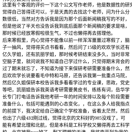
这
有
客
的
价
下
个
文
作
师
他
数
性
研
文
的
好
还
一
计
机
他
自
有
交
惧
症
他
爱
课
上
就
我
学
念
书
后
把
级
前
排
生
没
啦
据
17
级
他
课
接
第
排
后
座
里
个
观
评
一
这
公
写
老
，
是
据
的
究
字
，
像
会
点
算
，
说
己
社
恐
，
不
讲
，
课
让
们
生
，
来
班
里
两
学
念
，
说
上
的
直
从
四
往
坐
位
这
里
有
个
客
观
的
评
价
一
下
这
个
公
文
写
作
老
师
，
他
是
数
据
性
的
研
觉得自己答得还可以，于是天真的去找这个老师，问为什么分
数很低，当然对方告诉我是因为那个后面新闻稿我写的不好，
但是他说了半天也没告诉我到底后面那个新闻稿的要求是啥，
那时候已经放寒假啦很生气，不过也懒得再去搭理他。
后来寒假里，内心觉得不能像以前一样浑浑噩噩过寒假了，脑
子一抽风，觉得得买点书看看，然后问了15级的欢欢学长还有
亿久学姐，还有凯丽学姐，那时候考研结束没多久，当时非常
空脑子里，就问说我不知道自己学过什么，只觉得期末背会的
过了期末就忘了，不知道为接下来保研考研需要准备什么，然
后欢欢学长说要看毛中特和马原，还告诉我第一批重点马院，
保
校
研
本
然后亿久姐
告诉我多看看学过的专业课，思政，党史
保
研
本
校
等吧，凯丽姐告诉我英语考研需要黄皮书，练练有词，岳华学
长专门打电话告诉我他考研一年的时间安排以及每个阶段需要
准备什么，包括可能遇到的心态变化，，在这么多人给我指点
的前提下，我决定给自己确定个学校准备，省着太茫然，然后
432
也出了六级
刚过线，觉得北京的文科好的985没戏了，可
能有希望北理和北航，但是本科是工科学校又懒得再去工科学