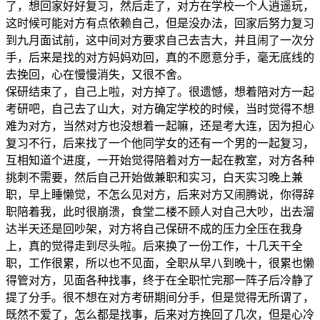
了，想回家好好复习，然后走了，对方在学校一个人逍遥玩，
这时候可能对方有点依赖自己，但是没办法，回家后努力复习
到九月面试前，这中间对方要求自己去吉大，并且闹了一次分
手，后来是找的对方妈妈劝回，真的不愿意分手，毫无底线的
去挽回，心在慢慢消失，又很不舍。
保研结束了，自己上啦，对方掉了。很遗憾，想着陪对方一起
考研吧，自己去了山大，对方确定学校的时候，当时觉得不想
难为对方，当然对方也没想着一起嘛，还是考大连，因为担心
复习不行，后来找了一个他同学女的还有一个男的一起复习，
互相知道个进度，一开始觉得陪着对方一起在教室，对方各种
挑刺不需要，然后自己开始做兼职和实习，白天实习晚上兼
职，早上睡懒觉，不怎么见对方，后来对方又闹腾说，你得辞
职陪着我，此时很崩溃，食堂二楼不顾人对自己大吵，出去溜
达半天还是回吵架，对方将自己保研不成的压力全压在我身
上，真的觉得走到尽头啦。后来换了一份工作，十几天干全
职，工作很累，所以也不见面，全职从早八到晚十，很累也懒
得管对方，见面各种找事，终于在全职忙完那一阵子后冷静了
提了分手。很不想在对方考研期间分手，但是觉得无所谓了，
既然不爱了，怎么都是找事，后来对方挽回了几次，但是心冷