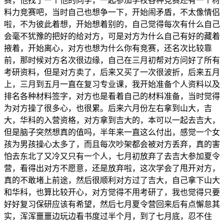
赛，他找了一个他的同学，一起参加学校各种竞赛还有一个材
料力竞赛吧，当时自己也想争一下，开始闹矛盾，不太像情侣
啦，不为彼此着想，开始想着别的，自己觉得每次有什么自己
会毫不犹豫的把好的给对方，可是对方为什么自己有好的藏着
掖着，开始离心，对方也想为什么你有竞赛，还名次比较靠
前，那时候对方名次很边缘，自己在三月初帮对方问好了所有
考研资料，但是对方卖了，后来又买了一次很波折，后来五月
上，三月到五月一直在复习专业课，我开始准备个人资料以及
排名各种材料签字，对方也是看着自己的材料准备，当时觉得
为对方操了很多心，也很累。后来六月份左右拿到山大，吉
大，华科的入营资格，对方拿到吉大的，本可以一起去吉大，
但是脑子突然想真的值吗，半年来一直这么付出，感觉一个女
孩为男孩操心太多了，而且每次吵架都会被对方丢弃，真的害
怕去东北了又冷又只有一个人，七月初放弃了去吉大参加夏令
营，看得出对方不愿意，还是放弃啦，这次学会了甩开对方，
真的不敢堵上前途，然后很顺利对方过了吉大，自己拿下山大
和华科，也算比较开心，对方觉得不用考研了，我也觉得只要
好好复习保研应该有希望，然后七月夏令营回来后有点懈怠其
实，浑浑噩噩边玩边看书度过半个月，到了七月底，忍不住