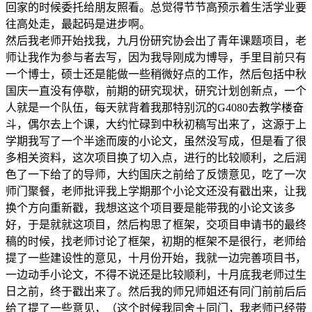
回家的时候委托给朋友照看。总觉得节节高预示着生活学业要
往高处走，最起码是进步啊。
然后我老师开始找我，九月份研究协会出了青年课题项目，老
师让我作为参与者去写，因为我导刚成为博导，手里目前只有
一个博士，硕士还是能做一些稍微好点的工作，然后包括中秋
国庆一直没有停歇，前期的研究现状，研究计划创新点，一个
人就是一个队伍，每天就背着我那特别沉的G4080去教学楼奋
斗，偶尔去上个课，大约忙碌到中秋初稿写出来了，这源于上
学期我写了一个半途而废的小论文，虽然没写成，但是看了很
多相关资料，这次项目换了切入点，进行的比较顺利，之后润
色了一下给了的导师，大约国庆之前给了反馈意见，吃了一次
师门聚餐，老师批评我上学期那个小论文还没有戳出来，让我
换个方向重新戳，我想这这个项目要是能带我的小论文该多
好，于是就就这项目，然后构思了框架，交项目申请书的最终
稿的时候，找老师讨论了框架，初期的框架不是很行，老师给
提了一些建设性的意见，十月份开始，我就一边完善项目书，
一边动手小论文，不得不说还是比较顺利，十月底我老师过生
日之前，终于戳出来了。然后我的师兄师姐还有同门前前后后
给了提了一些意见，（这个时候我同舍＋同门，我老师已经带