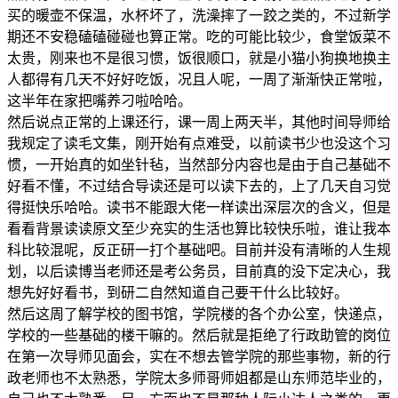
买的暖壶不保温，水杯坏了，洗澡摔了一跤之类的，不过新学
期还不安稳磕磕碰碰也算正常。吃的可能比较少，食堂饭菜不
太贵，刚来也不是很习惯，饭很顺口，就是小猫小狗换地换主
人都得有几天不好好吃饭，况且人呢，一周了渐渐快正常啦，
这半年在家把嘴养刁啦哈哈。
然后说点正常的上课还行，课一周上两天半，其他时间导师给
我规定了读毛文集，刚开始有点难受，以前读书少也没这个习
惯，一开始真的如坐针毡，当然部分内容也是由于自己基础不
好看不懂，不过结合导读还是可以读下去的，上了几天自习觉
得挺快乐哈哈。读书不能跟大佬一样读出深层次的含义，但是
看看背景读读原文至少充实的生活也算比较快乐啦，谁让我本
科比较混呢，反正研一打个基础吧。目前并没有清晰的人生规
划，以后读博当老师还是考公务员，目前真的没下定决心，我
想先好好看书，到研二自然知道自己要干什么比较好。
然后这周了解学校的图书馆，学院楼的各个办公室，快递点，
学校的一些基础的楼干嘛的。然后就是拒绝了行政助管的岗位
在第一次导师见面会，实在不想去管学院的那些事物，新的行
政老师也不太熟悉，学院太多师哥师姐都是山东师范毕业的，