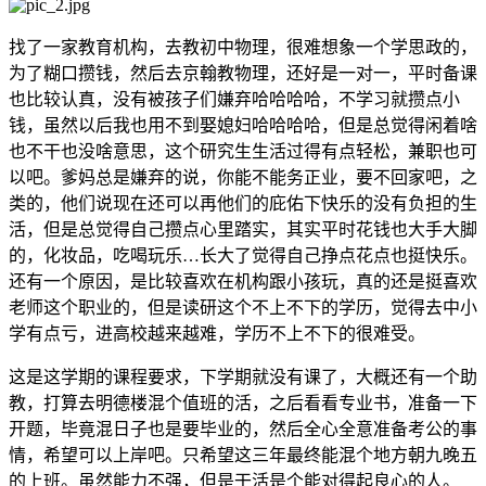
找了一家教育机构，去教初中物理，很难想象一个学思政的，
为了糊口攒钱，然后去京翰教物理，还好是一对一，平时备课
也比较认真，没有被孩子们嫌弃哈哈哈哈，不学习就攒点小
钱，虽然以后我也用不到娶媳妇哈哈哈哈，但是总觉得闲着啥
也不干也没啥意思，这个研究生生活过得有点轻松，兼职也可
以吧。爹妈总是嫌弃的说，你能不能务正业，要不回家吧，之
类的，他们说现在还可以再他们的庇佑下快乐的没有负担的生
活，但是总觉得自己攒点心里踏实，其实平时花钱也大手大脚
的，化妆品，吃喝玩乐…长大了觉得自己挣点花点也挺快乐。
还有一个原因，是比较喜欢在机构跟小孩玩，真的还是挺喜欢
老师这个职业的，但是读研这个不上不下的学历，觉得去中小
学有点亏，进高校越来越难，学历不上不下的很难受。
这是这学期的课程要求，下学期就没有课了，大概还有一个助
教，打算去明德楼混个值班的活，之后看看专业书，准备一下
开题，毕竟混日子也是要毕业的，然后全心全意准备考公的事
情，希望可以上岸吧。只希望这三年最终能混个地方朝九晚五
的上班。虽然能力不强，但是干活是个能对得起良心的人。