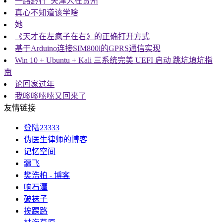
一路黔行_天津人在贵州
真心不知道该学啥
她
《天才在左疯子在右》的正确打开方式
基于Arduino连接SIM800l的GPRS通信实现
Win 10 + Ubuntu + Kali 三系统完美 UEFI 启动 跳坑填坑指
南
论回家过年
我哆哆嗦嗦又回来了
友情链接
登陆23333
伪医生律师的博客
记忆空间
疆飞
樊浩柏 - 博客
响石潭
破袜子
挨踢路