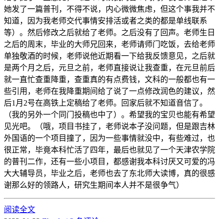
她发了一篇普刊，不得不说，内心微微焦虑，但这个事我并不
知道，因为我老师交代事情安排活或者之类的都是单线联系
等）。然后修改之后就给了老师。之后没有了回声。老师生日
之后的周末，毕业的大师兄回来，老师请师门吃饭，去给老师
单独敬酒的时候，老师说他近期看一下给我反馈意见，之后就
是两个月之后，元旦之前，老师直接说让我查重，在元旦前后
就一直忙查重降重，查重真的有点费钱，文科的一般都也有一
些引用，老师在我降重期间给了说了一点修改润色的建议，然
后1月2号在高铁上定稿给了老师。回家后就不知道音信了。
（我的另外一个同门投稿也中了）。希望我的宝贝也能有希望
见光吧。（哦，项目书挂了，老师说本子没问题，但是跟吉林
外国语的一个项目撞了，因为一些事情就没中，有些难过，也
很正常，毕竟本科忙活了四年，最后也就见了一个天津农学院
的普刊二作，还有一些小项目，都感谢我本科讨厌又可爱的冯
大大辅导员，毕业之后，老师也去了东北师大读博，真的很感
谢那么好的领路人，研究生期间本人并不是很争气）
阅读全文