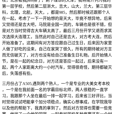
校，北京被我pass掉了，剩下理想的天津，我将南开列为我的
第一层学校，然后第二层浙大，吉大，山大，兰大，第三层华
科，北理，北航，天大，，都是985，然后那时候还跟那个人
在一起，考虑了一下一开始想的是天大，毕竟不想异地，后来
又觉得还是吉大吧，马院是全国一流的，车辆也是很不错，但
是对方当时觉得吉大车辆太高了，最后三月份开学又退而求其
次选择大连理工，当然此时自己还是吉大，对方考大连，然后
开始准备了。这期间有对方答应跟自己过生日，后来因为家里
人做了好吃的没来，自己在家哭了很久，所有的期待被对方言
而无信破灭了，对方也没有给自己准备生日礼物。后开始情人
节，是在一起的纪念日，对方还是答应一起过，后来没有一
起，两个人家距离大约一小时汽车，觉得很奇怪，期待都破灭
后，失落感有些。
考
本
校
三月份占了A505,遇到两个熟人，一个是专业的大美女
考
本
校
目
师
标
北
，一个是在我前面一名的学霸
，两人很稳的一直学
目
标
北
师
习，我跟那个人坐在最后一排一起学习，后来省三好评比，当
时觉得试试吧能拿个加分项稳点，确实心想事成，在学院我导
以及他的帮助下，我真的拿到了。然后对方觉得也需要一些竞