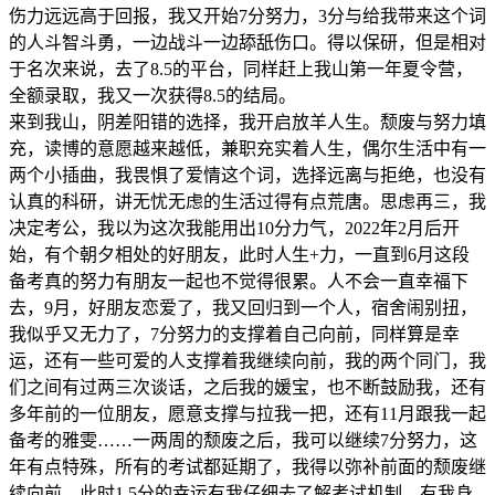
伤力远远高于回报，我又开始7分努力，3分与给我带来这个词
的人斗智斗勇，一边战斗一边舔舐伤口。得以保研，但是相对
于名次来说，去了8.5的平台，同样赶上我山第一年夏令营，
全额录取，我又一次获得8.5的结局。
来到我山，阴差阳错的选择，我开启放羊人生。颓废与努力填
充，读博的意愿越来越低，兼职充实着人生，偶尔生活中有一
两个小插曲，我畏惧了爱情这个词，选择远离与拒绝，也没有
认真的科研，讲无忧无虑的生活过得有点荒唐。思虑再三，我
决定考公，我以为这次我能用出10分力气，2022年2月后开
始，有个朝夕相处的好朋友，此时人生+力，一直到6月这段
备考真的努力有朋友一起也不觉得很累。人不会一直幸福下
去，9月，好朋友恋爱了，我又回归到一个人，宿舍闹别扭，
我似乎又无力了，7分努力的支撑着自己向前，同样算是幸
运，还有一些可爱的人支撑着我继续向前，我的两个同门，我
们之间有过两三次谈话，之后我的媛宝，也不断鼓励我，还有
多年前的一位朋友，愿意支撑与拉我一把，还有11月跟我一起
备考的雅雯……一两周的颓废之后，我可以继续7分努力，这
年有点特殊，所有的考试都延期了，我得以弥补前面的颓废继
续向前，此时1.5分的幸运有我仔细去了解考试机制，有我身