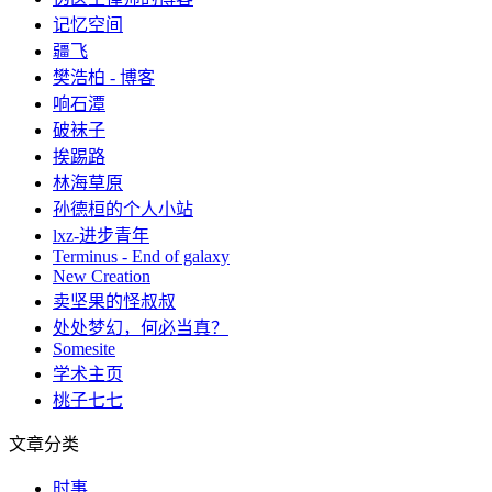
记忆空间
疆飞
樊浩柏 - 博客
响石潭
破袜子
挨踢路
林海草原
孙德桓的个人小站
lxz-进步青年
Terminus - End of galaxy
New Creation
卖坚果的怪叔叔
处处梦幻，何必当真？
Somesite
学术主页
桃子七七
文章分类
时事