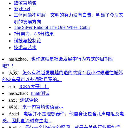
致敬宫崎骏
SkyPixel
三体问题不可解，文明的努力没有白费，明确了今后文
明的发展方向
The Silver Ratio of The One-Wheel Cubli
7分努力，8.5分结果
科技与控制论
技术与艺术
nash.zhao：
也许这就是社会发展中行为方式的周期性
吧？！
大致：
怎么有种越发展越倒退的感觉？我小时候通往城郊
的火车是可以办通勤月票的。
sdh：
ICRA大哥！！
nash.zhao：
hhhh测试
zhx：
测试评论
演员：
来一句宫崎骏语录-.-
Asael：
电容并不是理想器件，他自身还包含几声电阻及电
感。因此直流时寄生电...
Berlin：
还有一个比较大的疑问，就是在某些行业譬如手