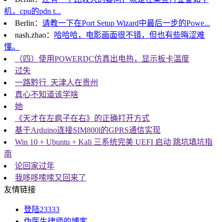
机，cpu的pdn t...
Berlin：
请教一下在Port Setup Wizard中最后一步的Powe...
nash.zhao：
哈哈哈，电影画面很不错，但也有些晦涩难
懂。
（四）使用POWERDC仿真出电热，显示板卡温度
过失
一路黔行_天津人在贵州
真心不知道该学啥
她
《天才在左疯子在右》的正确打开方式
基于Arduino连接SIM800l的GPRS通信实现
Win 10 + Ubuntu + Kali 三系统完美 UEFI 启动 跳坑填坑指
南
论回家过年
我哆哆嗦嗦又回来了
友情链接
登陆23333
伪医生律师的博客