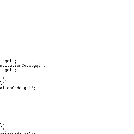
t.gql';

nvitationCode.gql';

t.gql';

l';

l';

ationCode.gql';

l';

l';
