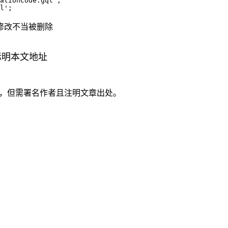
ationCode.gql';

修改不当被删除
标明本文地址
，但需署名作者且注明文章出处。