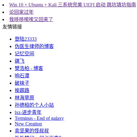
Win 10 + Ubuntu + Kali 三系统完美 UEFI 启动 跳坑填坑指南
论回家过年
我哆哆嗦嗦又回来了
友情链接
登陆23333
伪医生律师的博客
记忆空间
疆飞
樊浩柏 - 博客
响石潭
破袜子
挨踢路
林海草原
孙德桓的个人小站
lxz-进步青年
Terminus - End of galaxy
New Creation
卖坚果的怪叔叔