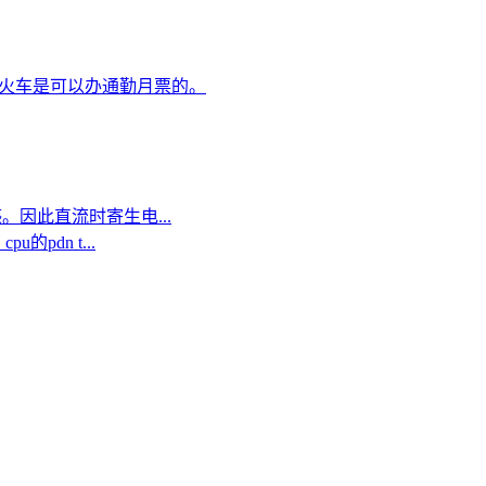
火车是可以办通勤月票的。
因此直流时寄生电...
dn t...