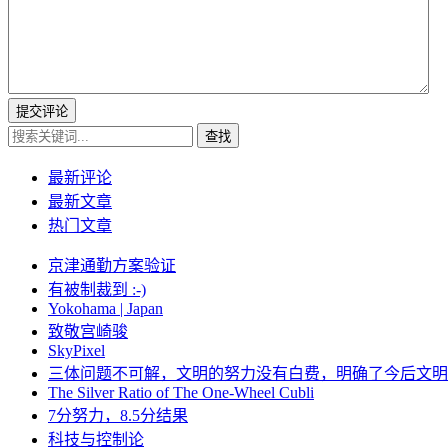
提交评论
查找
最新评论
最新文章
热门文章
京津通勤方案验证
有被制裁到 :-)
Yokohama | Japan
致敬宫崎骏
SkyPixel
三体问题不可解，文明的努力没有白费，明确了今后文明
The Silver Ratio of The One-Wheel Cubli
7分努力，8.5分结果
科技与控制论