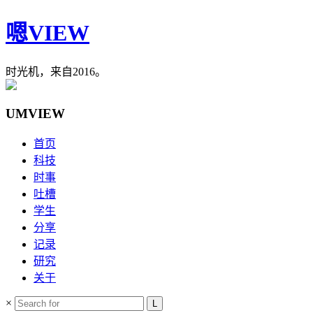
嗯VIEW
时光机，来自2016。
UMVIEW
首页
科技
时事
吐槽
学生
分享
记录
研究
关于
×