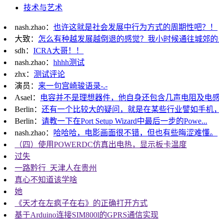
技术与艺术
nash.zhao：
也许这就是社会发展中行为方式的周期性吧？！
大致：
怎么有种越发展越倒退的感觉？我小时候通往城郊的
sdh：
ICRA大哥！！
nash.zhao：
hhhh测试
zhx：
测试评论
演员：
来一句宫崎骏语录-.-
Asael：
电容并不是理想器件，他自身还包含几声电阻及电感。
Berlin：
还有一个比较大的疑问，就是在某些行业譬如手机，cpu的p
Berlin：
请教一下在Port Setup Wizard中最后一步的Powe...
nash.zhao：
哈哈哈，电影画面很不错，但也有些晦涩难懂。
（四）使用POWERDC仿真出电热，显示板卡温度
过失
一路黔行_天津人在贵州
真心不知道该学啥
她
《天才在左疯子在右》的正确打开方式
基于Arduino连接SIM800l的GPRS通信实现