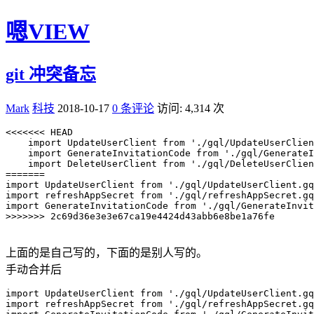
嗯VIEW
git 冲突备忘
Mark
科技
2018-10-17
0 条评论
访问: 4,314 次
<<<<<<< HEAD

    import UpdateUserClient from './gql/UpdateUserClien
    import GenerateInvitationCode from './gql/GenerateI
    import DeleteUserClient from './gql/DeleteUserClien
=======

import UpdateUserClient from './gql/UpdateUserClient.gq
import refreshAppSecret from './gql/refreshAppSecret.gq
import GenerateInvitationCode from './gql/GenerateInvit
>>>>>>> 2c69d36e3e3e67ca19e4424d43abb6e8be1a76fe

上面的是自己写的，下面的是别人写的。
手动合并后
import UpdateUserClient from './gql/UpdateUserClient.gq
import refreshAppSecret from './gql/refreshAppSecret.gq