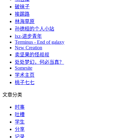
破袜子
挨踢路
林海草原
孙德桓的个人小站
lxz-进步青年
Terminus - End of galaxy
New Creation
卖坚果的怪叔叔
处处梦幻，何必当真？
Somesite
学术主页
桃子七七
文章分类
时事
吐槽
学生
分享
记录