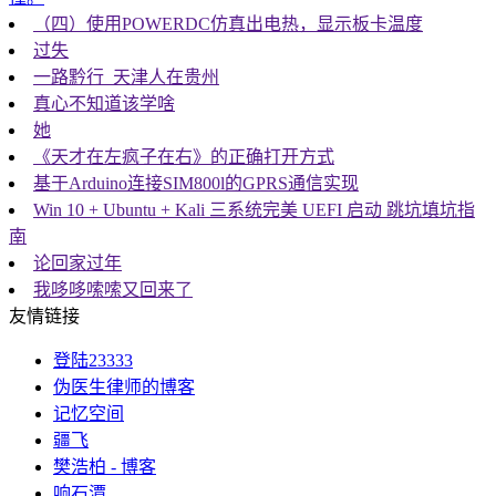
（四）使用POWERDC仿真出电热，显示板卡温度
过失
一路黔行_天津人在贵州
真心不知道该学啥
她
《天才在左疯子在右》的正确打开方式
基于Arduino连接SIM800l的GPRS通信实现
Win 10 + Ubuntu + Kali 三系统完美 UEFI 启动 跳坑填坑指
南
论回家过年
我哆哆嗦嗦又回来了
友情链接
登陆23333
伪医生律师的博客
记忆空间
疆飞
樊浩柏 - 博客
响石潭