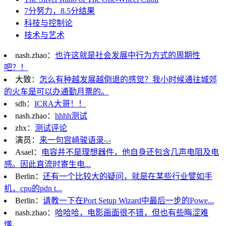
7分努力，8.5分结果
科技与控制论
技术与艺术
nash.zhao：
也许这就是社会发展中行为方式的周期性
吧？！
大致：
怎么有种越发展越倒退的感觉？我小时候通往城郊
的火车是可以办通勤月票的。
sdh：
ICRA大哥！！
nash.zhao：
hhhh测试
zhx：
测试评论
演员：
来一句宫崎骏语录-.-
Asael：
电容并不是理想器件，他自身还包含几声电阻及电
感。因此直流时寄生电...
Berlin：
还有一个比较大的疑问，就是在某些行业譬如手
机，cpu的pdn t...
Berlin：
请教一下在Port Setup Wizard中最后一步的Powe...
nash.zhao：
哈哈哈，电影画面很不错，但也有些晦涩难
懂。