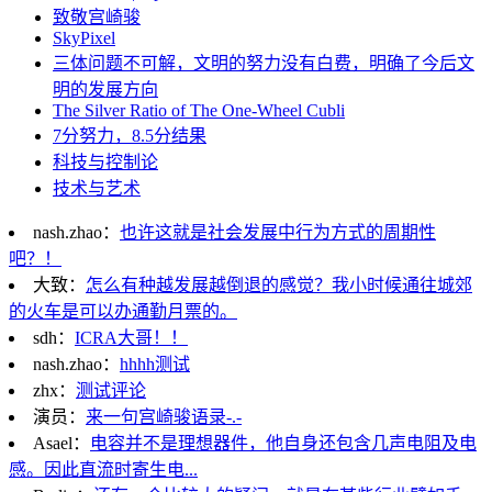
致敬宫崎骏
SkyPixel
三体问题不可解，文明的努力没有白费，明确了今后文
明的发展方向
The Silver Ratio of The One-Wheel Cubli
7分努力，8.5分结果
科技与控制论
技术与艺术
nash.zhao：
也许这就是社会发展中行为方式的周期性
吧？！
大致：
怎么有种越发展越倒退的感觉？我小时候通往城郊
的火车是可以办通勤月票的。
sdh：
ICRA大哥！！
nash.zhao：
hhhh测试
zhx：
测试评论
演员：
来一句宫崎骏语录-.-
Asael：
电容并不是理想器件，他自身还包含几声电阻及电
感。因此直流时寄生电...