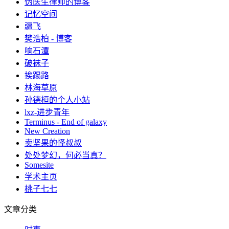
伪医生律师的博客
记忆空间
疆飞
樊浩柏 - 博客
响石潭
破袜子
挨踢路
林海草原
孙德桓的个人小站
lxz-进步青年
Terminus - End of galaxy
New Creation
卖坚果的怪叔叔
处处梦幻，何必当真？
Somesite
学术主页
桃子七七
文章分类