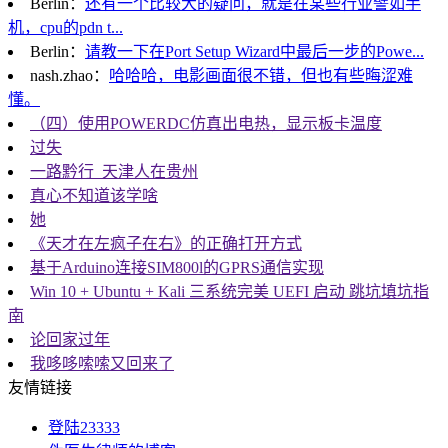
Berlin：
还有一个比较大的疑问，就是在某些行业譬如手
机，cpu的pdn t...
Berlin：
请教一下在Port Setup Wizard中最后一步的Powe...
nash.zhao：
哈哈哈，电影画面很不错，但也有些晦涩难
懂。
（四）使用POWERDC仿真出电热，显示板卡温度
过失
一路黔行_天津人在贵州
真心不知道该学啥
她
《天才在左疯子在右》的正确打开方式
基于Arduino连接SIM800l的GPRS通信实现
Win 10 + Ubuntu + Kali 三系统完美 UEFI 启动 跳坑填坑指
南
论回家过年
我哆哆嗦嗦又回来了
友情链接
登陆23333