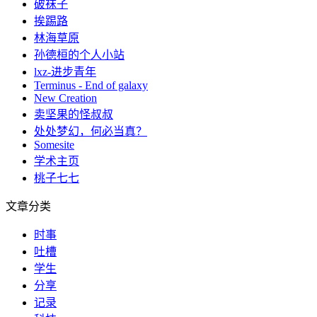
破袜子
挨踢路
林海草原
孙德桓的个人小站
lxz-进步青年
Terminus - End of galaxy
New Creation
卖坚果的怪叔叔
处处梦幻，何必当真？
Somesite
学术主页
桃子七七
文章分类
时事
吐槽
学生
分享
记录