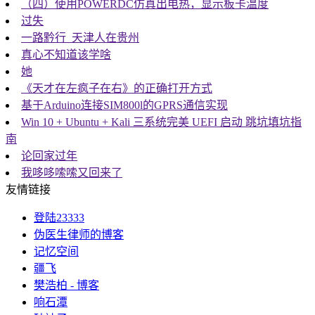
（四）使用POWERDC仿真出电热，显示板卡温度
过失
一路黔行_天津人在贵州
真心不知道该学啥
她
《天才在左疯子在右》的正确打开方式
基于Arduino连接SIM800l的GPRS通信实现
Win 10 + Ubuntu + Kali 三系统完美 UEFI 启动 跳坑填坑指
南
论回家过年
我哆哆嗦嗦又回来了
友情链接
登陆23333
伪医生律师的博客
记忆空间
疆飞
樊浩柏 - 博客
响石潭