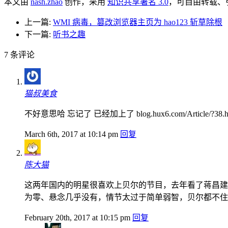
本文由
nash.zhao
创作，采用
知识共享署名 3.0
，可自由转载、
上一篇:
WMI 病毒，篡改浏览器主页为 hao123 斩草除根
下一篇:
听书之趣
7
条评论
猫叔美食
不好意思哈 忘记了 已经加上了 blog.hux6.com/Article/?38.h
March 6th, 2017 at 10:14 pm
回复
陈大猫
这两年国内的明星很喜欢上贝尔的节目，去年看了蒋昌建
为零、悬念几乎没有，情节太过于简单弱智，贝尔都不住
February 20th, 2017 at 10:15 pm
回复