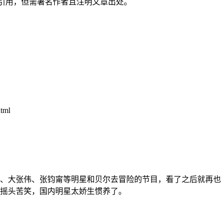
引用，但需署名作者且注明文章出处。
tml
、大张伟、张钧甯等明星和贝尔去冒险的节目，看了之后就再也
摇头苦笑，国内明星太娇生惯养了。