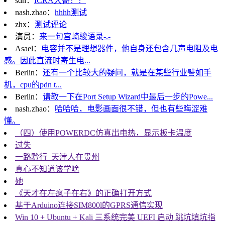
sdh：
ICRA大哥！！
nash.zhao：
hhhh测试
zhx：
测试评论
演员：
来一句宫崎骏语录-.-
Asael：
电容并不是理想器件，他自身还包含几声电阻及电
感。因此直流时寄生电...
Berlin：
还有一个比较大的疑问，就是在某些行业譬如手
机，cpu的pdn t...
Berlin：
请教一下在Port Setup Wizard中最后一步的Powe...
nash.zhao：
哈哈哈，电影画面很不错，但也有些晦涩难
懂。
（四）使用POWERDC仿真出电热，显示板卡温度
过失
一路黔行_天津人在贵州
真心不知道该学啥
她
《天才在左疯子在右》的正确打开方式
基于Arduino连接SIM800l的GPRS通信实现
Win 10 + Ubuntu + Kali 三系统完美 UEFI 启动 跳坑填坑指