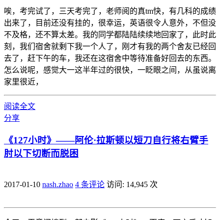
唉，考完试了，三天考完了，老师阅的真tm快，有几科的成绩
出来了，目前还没有挂的，很幸运，英语很令人意外，不但没
不及格，还不算太差。我的同学都陆陆续续地回家了，此时此
刻，我们宿舍就剩下我一个人了，刚才有我的两个舍友已经回
去了，赶下午的车，我还在这宿舍中等待准备好回去的东西。
怎么说呢，感觉大一这半年过的很快，一眨眼之间，从虽说离
家里很近，
阅读全文
分享
《127小时》——阿伦·拉斯顿以短刀自行将右臂手
肘以下切断而脱困
2017-01-10
nash.zhao
4 条评论
访问: 14,945 次