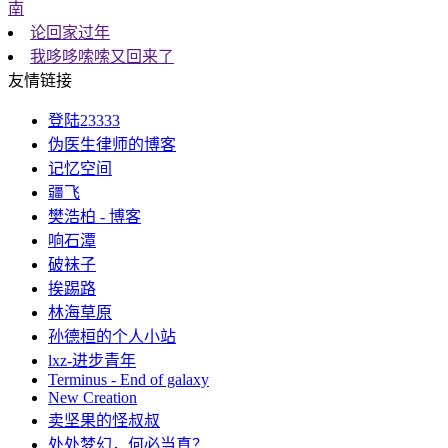
南
论回家过年
我哆哆嗦嗦又回来了
友情链接
登陆23333
伪医生律师的博客
记忆空间
疆飞
樊浩柏 - 博客
响石潭
破袜子
挨踢路
林海草原
孙德桓的个人小站
lxz-进步青年
Terminus - End of galaxy
New Creation
卖坚果的怪叔叔
处处梦幻，何必当真？