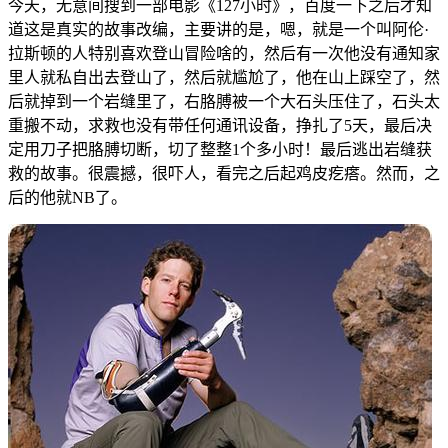
今天，无意间搜到一部电影《127小时》，百度一下之后才知
道这是真实的故事改编，主要讲的是，嗯，就是一个叫阿伦·
拉斯顿的人特别喜欢登山冒险啥的，然后有一次他没有通知家
里人就私自出去登山了，然后就尴尬了，他在山上踩空了，然
后就掉到一个岩缝里了，右胳膊被一个大石头压住了，石头太
重搬不动，求救也没有带任何通讯设备，挣扎了5天，最后决
定用刀子把胳膊切断，切了整整1个多小时！最后逃出岩缝获
救的故事。很震撼，很吓人，看完之后起鸡皮疙瘩。然而，之
后的他就NB了。