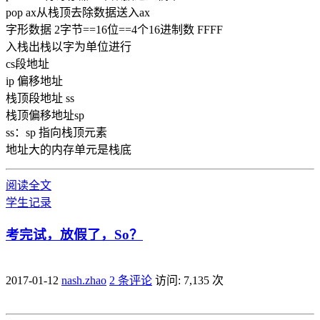
pop ax从栈顶去除数据送入ax
字形数据 2字节==16位==4个16进制数 FFFF
入栈出栈以字为单位进行
cs段地址
ip 偏移地址
栈顶段地址 ss
栈顶偏移地址sp
ss：sp 指向栈顶元素
地址大的内存单元是栈底
阅读全文
学生
记录
考完试，放假了，So？
2017-01-12
nash.zhao
2 条评论
访问: 7,135 次