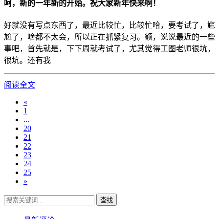
呵，新的一年新的开始。祝大家新年快来啊！
好就没有写点东西了，最近比较忙，比较忙哈，要考试了，尴
尬了，啥都不太会，所以正在抓紧复习。额，说说最近的一些
事吧，首先就是，下下周就考试了，尤其觉得工图老师很坑，
很坑。还有我
阅读全文
«
1
...
20
21
22
23
24
25
»
查找