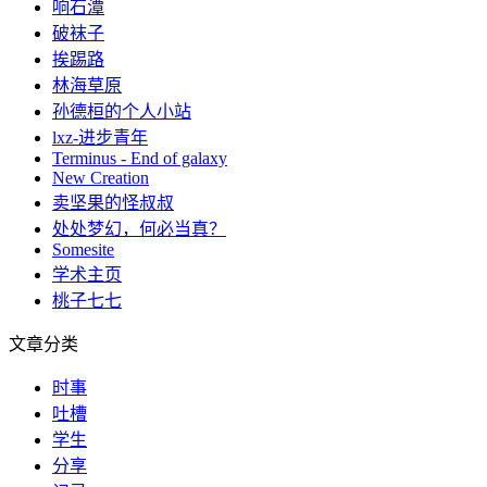
响石潭
破袜子
挨踢路
林海草原
孙德桓的个人小站
lxz-进步青年
Terminus - End of galaxy
New Creation
卖坚果的怪叔叔
处处梦幻，何必当真？
Somesite
学术主页
桃子七七
文章分类
时事
吐槽
学生
分享