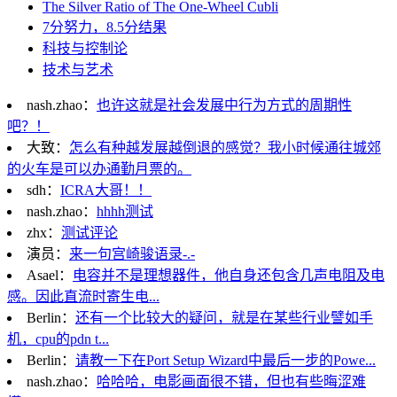
The Silver Ratio of The One-Wheel Cubli
7分努力，8.5分结果
科技与控制论
技术与艺术
nash.zhao：
也许这就是社会发展中行为方式的周期性
吧？！
大致：
怎么有种越发展越倒退的感觉？我小时候通往城郊
的火车是可以办通勤月票的。
sdh：
ICRA大哥！！
nash.zhao：
hhhh测试
zhx：
测试评论
演员：
来一句宫崎骏语录-.-
Asael：
电容并不是理想器件，他自身还包含几声电阻及电
感。因此直流时寄生电...
Berlin：
还有一个比较大的疑问，就是在某些行业譬如手
机，cpu的pdn t...
Berlin：
请教一下在Port Setup Wizard中最后一步的Powe...
nash.zhao：
哈哈哈，电影画面很不错，但也有些晦涩难