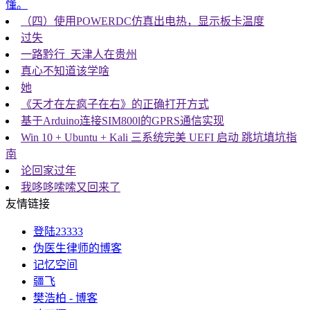
懂。
（四）使用POWERDC仿真出电热，显示板卡温度
过失
一路黔行_天津人在贵州
真心不知道该学啥
她
《天才在左疯子在右》的正确打开方式
基于Arduino连接SIM800l的GPRS通信实现
Win 10 + Ubuntu + Kali 三系统完美 UEFI 启动 跳坑填坑指
南
论回家过年
我哆哆嗦嗦又回来了
友情链接
登陆23333
伪医生律师的博客
记忆空间
疆飞
樊浩柏 - 博客