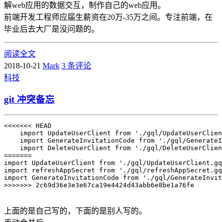
解web应用的数据交互，制作自己的web应用。
前端开发工程师应届生薪资在20万-35万之间。专注前端，在
毕业后去大厂是没问题的。
阅读全文
2018-10-21
Mark
3 条评论
科技
git 冲突备忘
<<<<<<< HEAD

    import UpdateUserClient from './gql/UpdateUserClien
    import GenerateInvitationCode from './gql/GenerateI
    import DeleteUserClient from './gql/DeleteUserClien
=======

import UpdateUserClient from './gql/UpdateUserClient.gq
import refreshAppSecret from './gql/refreshAppSecret.gq
import GenerateInvitationCode from './gql/GenerateInvit
>>>>>>> 2c69d36e3e3e67ca19e4424d43abb6e8be1a76fe

上面的是自己写的，下面的是别人写的。