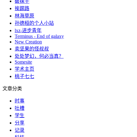
破袜子
挨踢路
林海草原
孙德桓的个人小站
lxz-进步青年
Terminus - End of galaxy
New Creation
卖坚果的怪叔叔
处处梦幻，何必当真？
Somesite
学术主页
桃子七七
文章分类
时事
吐槽
学生
分享
记录