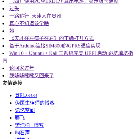
（四）使用POWERDC仿真出电热，显示板卡温度
过失
一路黔行_天津人在贵州
真心不知道该学啥
她
《天才在左疯子在右》的正确打开方式
基于Arduino连接SIM800l的GPRS通信实现
Win 10 + Ubuntu + Kali 三系统完美 UEFI 启动 跳坑填坑指
南
论回家过年
我哆哆嗦嗦又回来了
友情链接
登陆23333
伪医生律师的博客
记忆空间
疆飞
樊浩柏 - 博客
响石潭