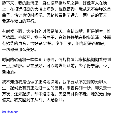
静下来，我的脑海里一直在循环播放风之诗，好像有人在晚
上，在很远很高的大楼上唱歌，恍惚缥缈。我从来不会弹这首
曲子，估计也没时间学。思绪被带到了远方，两年前的夏天，
我还在双口的琴行。
有时候下雨，大多数的时候是晴天。家徒四壁，斯是陋室，惟
吾德馨。抱起琴，找一首曲子，音符静静地在指尖流淌。外面
有劈柴的声音，恰好是4/4拍。夕阳西斜，阳光照进西厢房，
一切都是那么美好。
时间的轱辘将一幅幅画面碾碎，碎片拼凑起来模模糊糊看得到
一点点轮廓。现在虽好，可心境堪比从前，少了份宁静，少了
些潇洒。
我不知道我是否做了正确地决定，我不要从不犯错的无聊人
生，起码要有真正活过一回的感觉。未曾得到一秒，却失去一
万次；还未起步，却中道崩殂；天堂有路你不走，地狱无门你
偏来。我又回到了从前，人是物非。
阅读全文