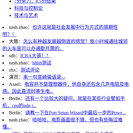
7分努力，8.5分结果
科技与控制论
技术与艺术
nash.zhao：
也许这就是社会发展中行为方式的周期性
吧？！
大致：
怎么有种越发展越倒退的感觉？我小时候通往城郊
的火车是可以办通勤月票的。
sdh：
ICRA大哥！！
nash.zhao：
hhhh测试
zhx：
测试评论
演员：
来一句宫崎骏语录-.-
Asael：
电容并不是理想器件，他自身还包含几声电阻及电
感。因此直流时寄生电...
Berlin：
还有一个比较大的疑问，就是在某些行业譬如手
机，cpu的pdn t...
Berlin：
请教一下在Port Setup Wizard中最后一步的Powe...
nash.zhao：
哈哈哈，电影画面很不错，但也有些晦涩难
懂。