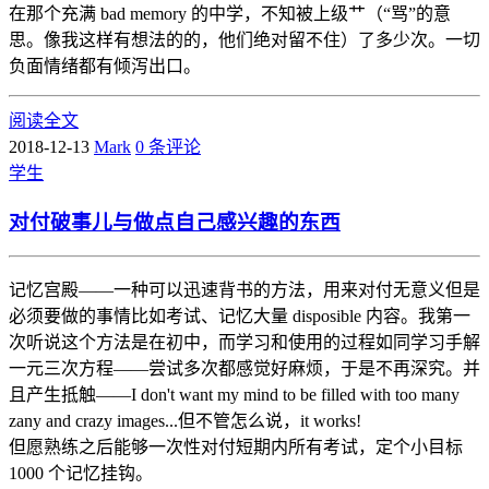
在那个充满 bad memory 的中学，不知被上级艹（“骂”的意
思。像我这样有想法的的，他们绝对留不住）了多少次。一切
负面情绪都有倾泻出口。
阅读全文
2018-12-13
Mark
0 条评论
学生
对付破事儿与做点自己感兴趣的东西
记忆宫殿——一种可以迅速背书的方法，用来对付无意义但是
必须要做的事情比如考试、记忆大量 disposible 内容。我第一
次听说这个方法是在初中，而学习和使用的过程如同学习手解
一元三次方程——尝试多次都感觉好麻烦，于是不再深究。并
且产生抵触——I don't want my mind to be filled with too many
zany and crazy images...但不管怎么说，it works!
但愿熟练之后能够一次性对付短期内所有考试，定个小目标
1000 个记忆挂钩。