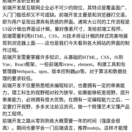
前端开发职业前景
前端开发是互联网企业必不可少的岗位，其特点是覆盖面广、
入门门槛低却又不可或缺。前端开发主要是和浏览器打交道，
即为用户呈现出漂亮有质感的界面。通常大公司的工作流程是
UI设计做出界面设计稿，量好像素尺寸，发给前端工程师，
前端需要利用HTML，CSS，JS技术将设计稿的样式完美地展
现到浏览器上面——这也是我们今天看到各大网站的界面的制
作过程。
前端开发需要掌握许多知识，从基础的HTML，CSS，JS到
Vue，React框架，一些前端库iview，element，构建工具和包
管理器Webpack，npm，版本控制器git等。对于算法和数据处
理的要求较低。
前端开发不仅要熟悉相关编程知识，也要拥有一定的审美能
力，理工科生的视野相对较为狭窄，如果能够拓宽视野，提升
审美能力，必将拥有很大优势。在拥有一定编程能力之后，一
定要打开视野，多多关注前沿资讯，做一个既懂艺术又懂产品
的工程师。
前端开发之路从零到熟练大概需要一年的时间（强度会很
高）。期间也要学会一门后端语言，推荐nodejs。这样才能理