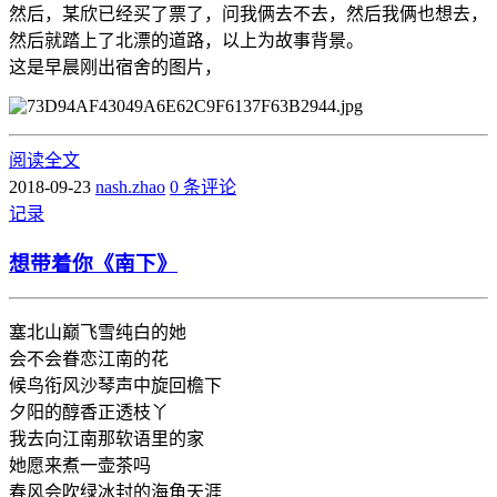
然后，某欣已经买了票了，问我俩去不去，然后我俩也想去，
然后就踏上了北漂的道路，以上为故事背景。
这是早晨刚出宿舍的图片，
阅读全文
2018-09-23
nash.zhao
0 条评论
记录
想带着你《南下》
塞北山巅飞雪纯白的她
会不会眷恋江南的花
候鸟衔风沙琴声中旋回檐下
夕阳的醇香正透枝丫
我去向江南那软语里的家
她愿来煮一壶茶吗
春风会吹绿冰封的海角天涯