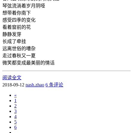
琴弦流淌着岁月阴哑
想带着你南下
感受四季的变化
看着窗前的花
静静发芽
长成了牵挂
远离世俗的嘈杂
走过春秋又一夏
微笑都变成最美丽的情话
阅读全文
2018-09-12
nash.zhao
6 条评论
«
1
2
3
4
5
6
...