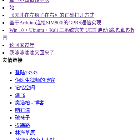
真心不知道该学啥
她
《天才在左疯子在右》的正确打开方式
基于Arduino连接SIM800l的GPRS通信实现
Win 10 + Ubuntu + Kali 三系统完美 UEFI 启动 跳坑填坑指
南
论回家过年
我哆哆嗦嗦又回来了
友情链接
登陆23333
伪医生律师的博客
记忆空间
疆飞
樊浩柏 - 博客
响石潭
破袜子
挨踢路
林海草原