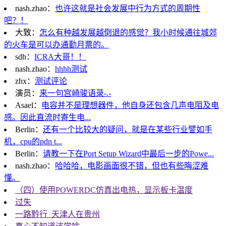
nash.zhao：
也许这就是社会发展中行为方式的周期性
吧？！
大致：
怎么有种越发展越倒退的感觉？我小时候通往城郊
的火车是可以办通勤月票的。
sdh：
ICRA大哥！！
nash.zhao：
hhhh测试
zhx：
测试评论
演员：
来一句宫崎骏语录-.-
Asael：
电容并不是理想器件，他自身还包含几声电阻及电
感。因此直流时寄生电...
Berlin：
还有一个比较大的疑问，就是在某些行业譬如手
机，cpu的pdn t...
Berlin：
请教一下在Port Setup Wizard中最后一步的Powe...
nash.zhao：
哈哈哈，电影画面很不错，但也有些晦涩难
懂。
（四）使用POWERDC仿真出电热，显示板卡温度
过失
一路黔行_天津人在贵州