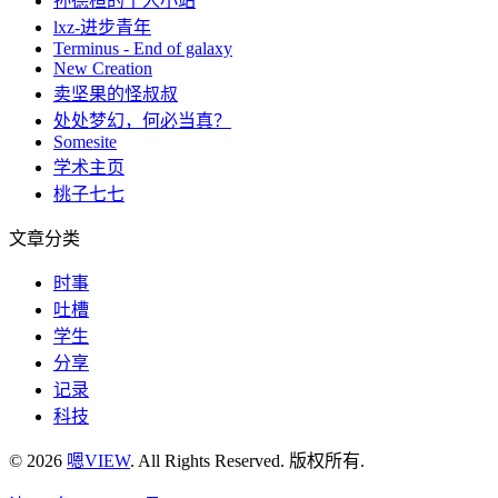
孙德桓的个人小站
lxz-进步青年
Terminus - End of galaxy
New Creation
卖坚果的怪叔叔
处处梦幻，何必当真？
Somesite
学术主页
桃子七七
文章分类
时事
吐槽
学生
分享
记录
科技
© 2026
嗯VIEW
. All Rights Reserved. 版权所有.