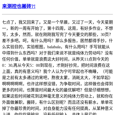
来测控也搬砖?!
七点了，我又回来了。又是一个早晨，又过了一天，今天星期
一，新的一周有开始了，第十四周，这周，有好多作业，不想
写，太多，然而，就在刚刚我写完了今天要交的那些，30页？
差不多吧。呵，有什么用吗？那么多报告，居然都得手抄，什
么实验目的，实验框图，balabala，有什么用吗？手写就能从
中得到什么东西吗？对于我们来说不就是纯体力劳动吗？没有
任何价值，单单就是浪费这大好时间，从昨天11点到今天的
0：30,再从今天5：00到现在，才刚好抄完，把时间浪费在这
上面，真的有意义吗？我个人认为宁可早起也不晚睡，（可能
是之前有太多通过的宵吧，熬夜太累，消耗太大，不如早起）
啊啊啊啊啊，也许这样想没错，为争取时间，这样做也会得到
更多的时间，也算是时间最大化的最优解吧？但是仔细想想，
如果这些时间被花到这种毫无意义的纯体力劳动上，就和你在
外面做兼职，搬砖，有什么区别呢？而且还没有薪水，单单花
掉了你最珍贵的时间，对自身能力没有任何提高，从某种意义
上讲，你仅仅是输出，没有任何输入，总体上是亏的。