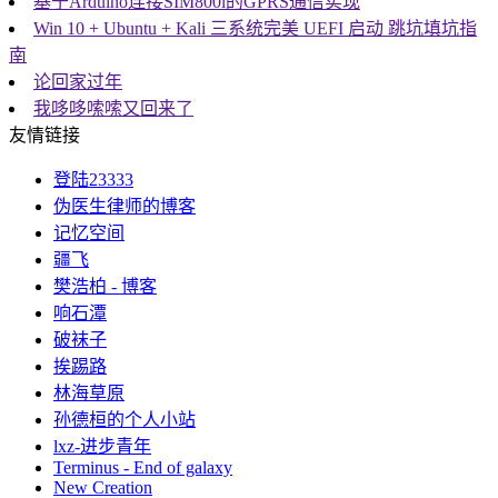
基于Arduino连接SIM800l的GPRS通信实现
Win 10 + Ubuntu + Kali 三系统完美 UEFI 启动 跳坑填坑指
南
论回家过年
我哆哆嗦嗦又回来了
友情链接
登陆23333
伪医生律师的博客
记忆空间
疆飞
樊浩柏 - 博客
响石潭
破袜子
挨踢路
林海草原
孙德桓的个人小站
lxz-进步青年
Terminus - End of galaxy
New Creation