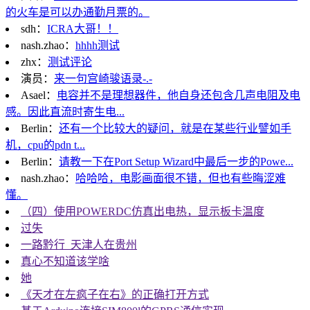
的火车是可以办通勤月票的。
sdh：
ICRA大哥！！
nash.zhao：
hhhh测试
zhx：
测试评论
演员：
来一句宫崎骏语录-.-
Asael：
电容并不是理想器件，他自身还包含几声电阻及电
感。因此直流时寄生电...
Berlin：
还有一个比较大的疑问，就是在某些行业譬如手
机，cpu的pdn t...
Berlin：
请教一下在Port Setup Wizard中最后一步的Powe...
nash.zhao：
哈哈哈，电影画面很不错，但也有些晦涩难
懂。
（四）使用POWERDC仿真出电热，显示板卡温度
过失
一路黔行_天津人在贵州
真心不知道该学啥
她
《天才在左疯子在右》的正确打开方式