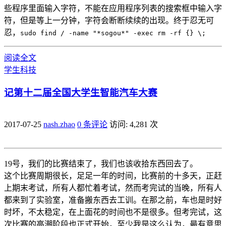
些程序里面输入字符，不能在应用程序列表的搜索框中输入字
符，但是等上一分钟，字符会断断续续的出现。终于忍无可
忍，
sudo find / -name "*sogou*" -exec rm -rf {} \;
阅读全文
学生
科技
记第十二届全国大学生智能汽车大赛
2017-07-25
nash.zhao
0 条评论
访问: 4,281 次
19号，我们的比赛结束了，我们也该收拾东西回去了。
这个比赛周期很长，足足一年的时间，比赛前的十多天，正赶
上期末考试，所有人都忙着考试，然而考完试的当晚，所有人
都来到了实验室，准备搬东西去工训。在那之前，车也是时好
时坏，不太稳定，在上面花的时间也不是很多。但考完试，这
次比赛的高潮阶段也正式开始，至少我是这么认为，最有意思