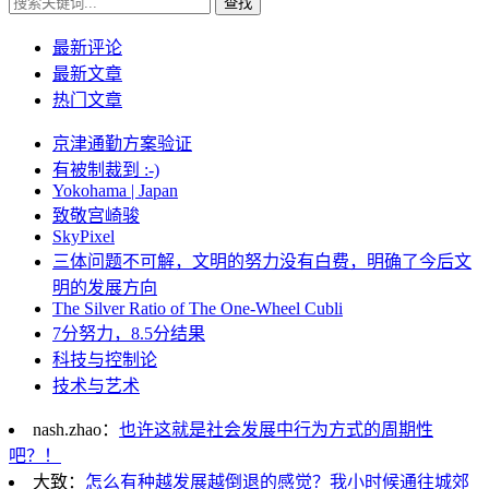
查找
最新评论
最新文章
热门文章
京津通勤方案验证
有被制裁到 :-)
Yokohama | Japan
致敬宫崎骏
SkyPixel
三体问题不可解，文明的努力没有白费，明确了今后文
明的发展方向
The Silver Ratio of The One-Wheel Cubli
7分努力，8.5分结果
科技与控制论
技术与艺术
nash.zhao：
也许这就是社会发展中行为方式的周期性
吧？！
大致：
怎么有种越发展越倒退的感觉？我小时候通往城郊