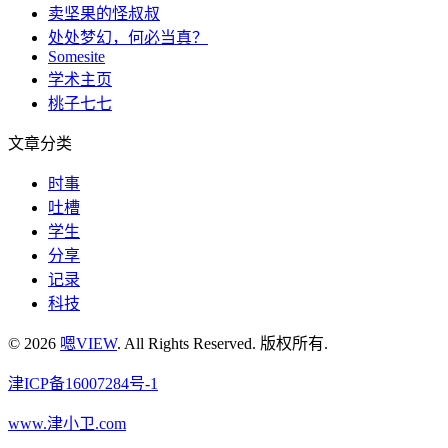
卖坚果的怪叔叔
处处梦幻，何必当真？
Somesite
学术主页
桃子七七
文章分类
时事
吐槽
学生
分享
记录
科技
© 2026
嗯VIEW
. All Rights Reserved. 版权所有.
津ICP备16007284号-1
www.津小卫.com