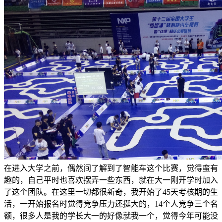
在进入大学之前，偶然间了解到了智能车这个比赛，觉得蛮有
趣的，自己平时也喜欢摆弄一些东西，就在大一刚开学时加入
了这个团队。在这里一切都很新奇，我开始了45天考核期的生
活，一开始报名时觉得竞争压力还挺大的，14个人竞争三个名
大
个
一
的
好
像
就
我
一
额，很多人是我的学长
，觉得今年可能没
大
一
的
好
像
就
我
一
个