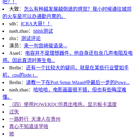
吧？！
大致：
怎么有种越发展越倒退的感觉？我小时候通往城郊
的火车是可以办通勤月票的。
sdh：
ICRA大哥！！
nash.zhao：
hhhh测试
zhx：
测试评论
演员：
来一句宫崎骏语录-.-
Asael：
电容并不是理想器件，他自身还包含几声电阻及电
感。因此直流时寄生电...
Berlin：
还有一个比较大的疑问，就是在某些行业譬如手
机，cpu的pdn t...
Berlin：
请教一下在Port Setup Wizard中最后一步的Powe...
nash.zhao：
哈哈哈，电影画面很不错，但也有些晦涩难
懂。
（四）使用POWERDC仿真出电热，显示板卡温度
过失
一路黔行_天津人在贵州
真心不知道该学啥
她