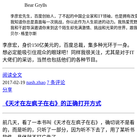
Bear Grylls
　　李彦宏先生，百度创始人，了不起的中国企业家和IT领袖，也是拥有改
　　我知道你总是直面每一次挑战，你以此作为人生前进的动力。我热爱荒野
　　我和干超导演邀请你来到这个陌生却充满激情、挑战和光荣的世界，跟我
李彦宏，身价150亿美元的，百度总裁，集多种光环于一身。
想必定能吸引住观众的眼球吧！同样我很关注，尤其是对于IT
大佬们的采访，当然也包括他们的各种节目。
阅读全文
2017-02-19
nash.zhao
7 条评论
分享
《天才在左疯子在右》的正确打开方式
前几天，看了一本书叫《天才在左疯子在右》，确切说不是看
的，而是听的，只听了一部分，因为听不下去了，用了某听书