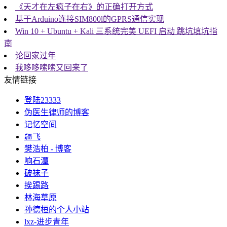
《天才在左疯子在右》的正确打开方式
基于Arduino连接SIM800l的GPRS通信实现
Win 10 + Ubuntu + Kali 三系统完美 UEFI 启动 跳坑填坑指
南
论回家过年
我哆哆嗦嗦又回来了
友情链接
登陆23333
伪医生律师的博客
记忆空间
疆飞
樊浩柏 - 博客
响石潭
破袜子
挨踢路
林海草原
孙德桓的个人小站
lxz-进步青年