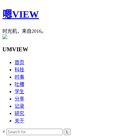
嗯VIEW
时光机，来自2016。
UMVIEW
首页
科技
时事
吐槽
学生
分享
记录
研究
关于
×