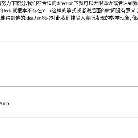
积
分
的努力下
,我们在合适的direction下就可以无限逼近或者达到我们
积
分
t
erk,就根本不存在Y=f
这样的等式或者说后面的时间没有意义.正因
J
e
r
k
对
等
此
我
们
排
除
人
类
所
发
现
的
数
学
现
象
,
得到他的idea
呢?
对
此
我
们
排
除
人
类
所
发
现
的
数
学
现
象
像
Amp