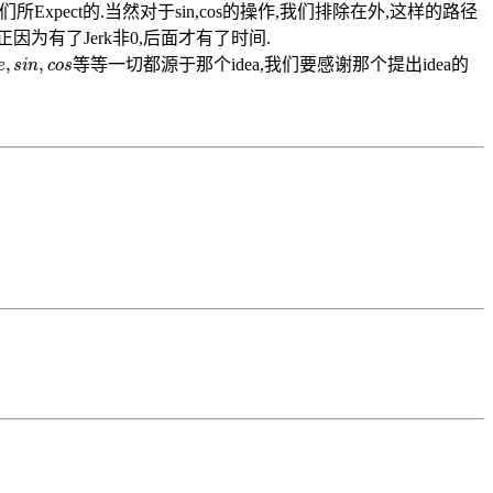
所Expect的.当然对于sin,cos的操作,我们排除在外,这样的路径
为有了Jerk非0,后面才有了时间.
像
e
,
s
i
n
,
c
o
s
等
一切都源于那个idea,我们要感谢那个提出idea的
等
等