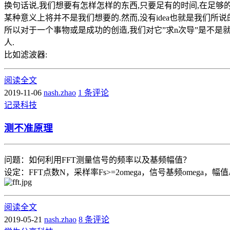
换句话说,我们想要有怎样怎样的东西,只要足有的时间,在足够
某种意义上将并不是我们想要的.然而,没有idea也就是我们所说的J
所以对于一个事物或是成功的创造,我们对它”求n次导”是不是就能
人.
比如滤波器:
阅读全文
2019-11-06
nash.zhao
1 条评论
记录
科技
测不准原理
问题：如何利用FFT测量信号的频率以及基频幅值？
设定：FFT点数N，采样率Fs>=2omega，信号基频omega，幅值
阅读全文
2019-05-21
nash.zhao
8 条评论