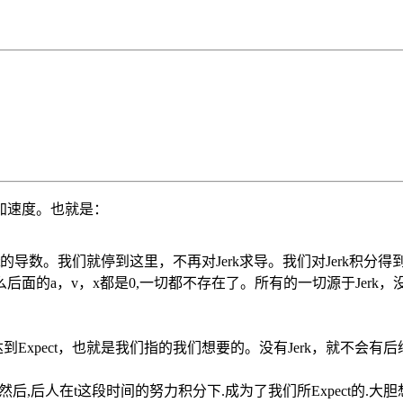
加速度。也就是：
间t的导数。我们就停到这里，不再对Jerk求导。我们对Jerk
那么后面的a，v，x都是0,一切都不存在了。所有的一切源于Jerk
Expect，也就是我们指的我们想要的。没有Jerk，就不会有后续
积
分
,然后,后人在t这段时间的努力
下.成为了我们所Expect的.大
积
分