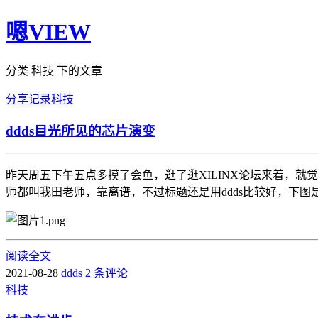
嗯VIEW
分类 科技 下的文章
分享
记录
科技
ddds目光所见的芯片演变
昨天周五下午五点多摸了会鱼，逛了逛XILINX论坛来着，
师都叫我田老师，靠离谱，不过标题还是用ddds比较好，下图是X
阅读全文
2021-08-28
ddds
2 条评论
科技