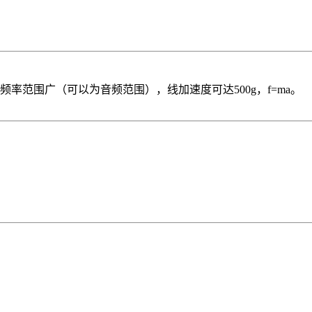
频率范围广（可以为音频范围），线加速度可达500g，f=ma。