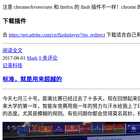
c
h
r
o
m
i
u
m
注意 chrome
和 firefox 的 flash 插件不一样！chrome 
下载插件
去
https://get.adobe.com/cn/flashplayer/?no_redirect
下载适合自己系统的
阅读全文
2017-08-01
Mark
0 条评论
记录
科技
标准，就是用来超越的
今天七月三十号，距离比赛已经过去了十多天，现在回想起来
来大学的第一年，智能车竞赛用我一年的努力与汗水给我上了
的态度。尤其是模糊的规则。有些问题你都会觉得莫名其妙，