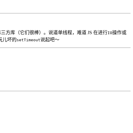
，q等第三方库（它们很棒）。说道单线程，难道 JS 在进行
操作或
IO
玩儿坏的
说起吧～
setTimeout