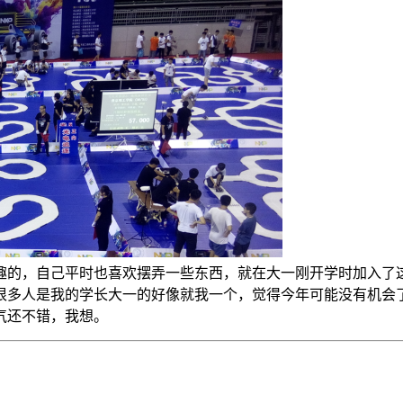
趣的，自己平时也喜欢摆弄一些东西，就在大一刚开学时加入了这
大
个
一
的
好
像
就
我
一
很多人是我的学长
，觉得今年可能没有机会
大
一
的
好
像
就
我
一
个
气还不错，我想。