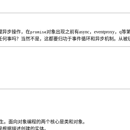
理异步操作，在
对象出现之前有async，eventproxy
promise
任何事吗？当然不是，这都要归功于事件循环和异步机制。从被
定不陌生。面向对象编程的两个核心是类和对象。
是根据描述创建的实体。